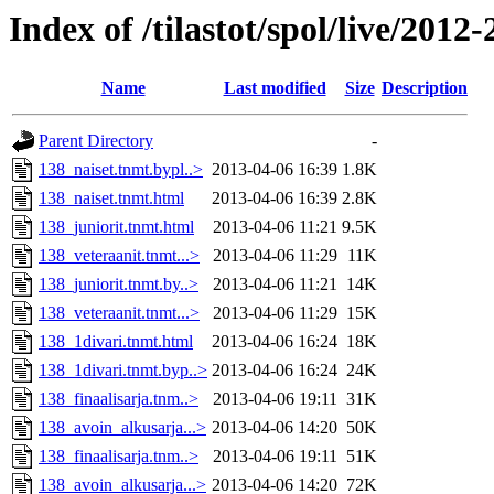
Index of /tilastot/spol/live/201
Name
Last modified
Size
Description
Parent Directory
-
138_naiset.tnmt.bypl..>
2013-04-06 16:39
1.8K
138_naiset.tnmt.html
2013-04-06 16:39
2.8K
138_juniorit.tnmt.html
2013-04-06 11:21
9.5K
138_veteraanit.tnmt...>
2013-04-06 11:29
11K
138_juniorit.tnmt.by..>
2013-04-06 11:21
14K
138_veteraanit.tnmt...>
2013-04-06 11:29
15K
138_1divari.tnmt.html
2013-04-06 16:24
18K
138_1divari.tnmt.byp..>
2013-04-06 16:24
24K
138_finaalisarja.tnm..>
2013-04-06 19:11
31K
138_avoin_alkusarja...>
2013-04-06 14:20
50K
138_finaalisarja.tnm..>
2013-04-06 19:11
51K
138_avoin_alkusarja...>
2013-04-06 14:20
72K