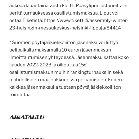
aukeaa lauantaina vasta klo 11. Pääsylipun ostaneilta ei
peritä turnauksessa osallistumismaksua. Liput voi
ostaa Tiketistä: https://www.tiketti.fi/assembly-winter-
23-helsingin-messukeskus-helsinki-lippuja/84414
* Suomen pöytäjääkiekkoliiton jäseneksi voi liittyä
pelipaikalla maksamalla 10 euron jäsenmaksun
ilmoittautumisen yhteydessä. Jäsenmaksu kattaa koko
kauden 2022-2023 ja oikeuttaa 15€
osallistumismaksun muihin rankingturnauksiin sekä
mahdolliseen maajoukkueessa pelaamiseen. Ennen
kaikkea jäsenmaksulla tuetaan pöytäjääkiekkoliiton
toimintaa.
AIKATAULU