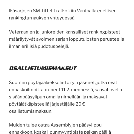
Ikäsarjojen SM-tittelit ratkottiin Vantaalla edellisen
rankingturnauksen yhteydessä.
Veteraanien ja junioreiden kansalliset rankingpisteet
määräytyvät avoimen sarjan lopputulosten perusteella
ilman erillisiä pudotuspelejä.
OSALLISTUMISMAKSUT
Suomen pöytäjääkiekkoliitto ry:n jäsenet, jotka ovat
ennakkoilmoittautuneet 11.2. mennessä, saavat ovella
sisäänpääsylipun omalla nimellään ja maksavat
pöytälätkäpisteellä järjestäjälle 20 €
osallistumismaksun.
Muiden tulee ostaa Assemblyjen pääsylippu
ennakkoon, koska lipunmyyntipiste paikan päällä