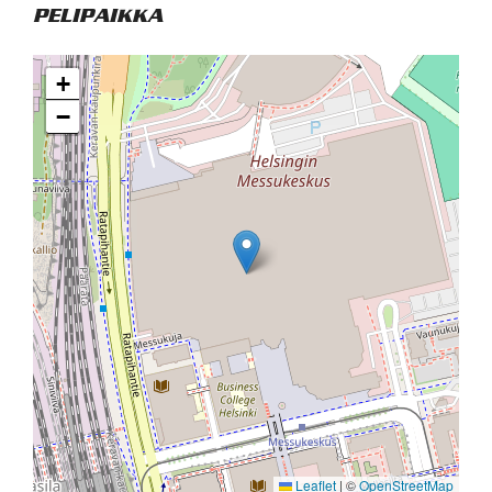
PELIPAIKKA
+
−
Leaflet
|
©
OpenStreetMap