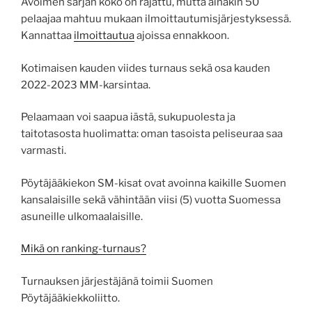
Avoimen sarjan koko on rajattu, mutta ainakin 50
pelaajaa mahtuu mukaan ilmoittautumisjärjestyksessä.
Kannattaa
ilmoittautua
ajoissa ennakkoon.
Kotimaisen kauden viides turnaus sekä osa kauden
2022-2023 MM-karsintaa.
Pelaamaan voi saapua iästä, sukupuolesta ja
taitotasosta huolimatta: oman tasoista peliseuraa saa
varmasti.
Pöytäjääkiekon SM-kisat ovat avoinna kaikille Suomen
kansalaisille sekä vähintään viisi (5) vuotta Suomessa
asuneille ulkomaalaisille.
Mikä on ranking-turnaus?
Turnauksen järjestäjänä toimii Suomen
Pöytäjääkiekkoliitto.