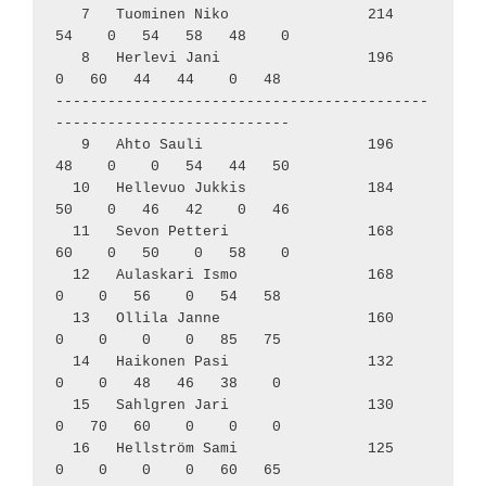
   7   Tuominen Niko                214    
54    0   54   58   48    0

   8   Herlevi Jani                 196     
0   60   44   44    0   48

-------------------------------------------
---------------------------

   9   Ahto Sauli                   196    
48    0    0   54   44   50

  10   Hellevuo Jukkis              184    
50    0   46   42    0   46

  11   Sevon Petteri                168    
60    0   50    0   58    0

  12   Aulaskari Ismo               168     
0    0   56    0   54   58

  13   Ollila Janne                 160     
0    0    0    0   85   75

  14   Haikonen Pasi                132     
0    0   48   46   38    0

  15   Sahlgren Jari                130     
0   70   60    0    0    0

  16   Hellström Sami               125     
0    0    0    0   60   65
