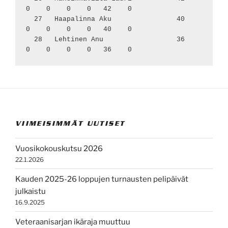
0    0    0    0   42    0

  27   Haapalinna Aku                40     
0    0    0    0   40    0

  28   Lehtinen Anu                  36     
0    0    0    0   36    0
VIIMEISIMMÄT UUTISET
Vuosikokouskutsu 2026
22.1.2026
Kauden 2025-26 loppujen turnausten pelipäivät
julkaistu
16.9.2025
Veteraanisarjan ikäraja muuttuu