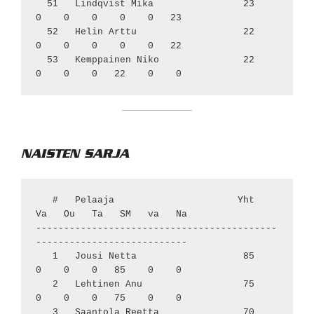
  51   Lindqvist Mika                23     
0    0    0    0    0   23

  52   Helin Arttu                   22     
0    0    0    0    0   22

  53   Kemppainen Niko               22     
NAISTEN SARJA
   #   Pelaaja                      Yht    
Va   Ou   Ta   SM   va   Na

-------------------------------------------
---------------------------

   1   Jousi Netta                   85     
0    0    0   85    0    0

   2   Lehtinen Anu                  75     
0    0    0   75    0    0

   3   Saantola Reetta               70     