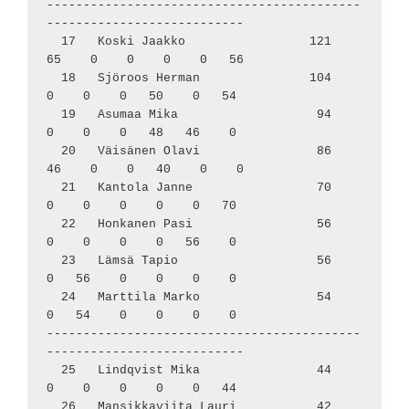
-------------------------------------------
---------------------------

  17   Koski Jaakko                 121    
65    0    0    0    0   56

  18   Sjöroos Herman               104     
0    0    0   50    0   54

  19   Asumaa Mika                   94     
0    0    0   48   46    0

  20   Väisänen Olavi                86    
46    0    0   40    0    0

  21   Kantola Janne                 70     
0    0    0    0    0   70

  22   Honkanen Pasi                 56     
0    0    0    0   56    0

  23   Lämsä Tapio                   56     
0   56    0    0    0    0

  24   Marttila Marko                54     
0   54    0    0    0    0

-------------------------------------------
---------------------------

  25   Lindqvist Mika                44     
0    0    0    0    0   44

  26   Mansikkaviita Lauri           42     