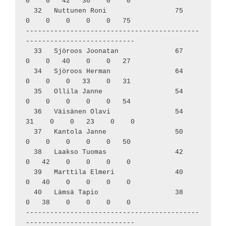
0    0   42   36    0    0

  32   Nuttunen Roni                 75     
0    0    0    0    0   75

-------------------------------------------
---------------------------

  33   Sjöroos Joonatan              67     
0    0   40    0    0   27

  34   Sjöroos Herman                64     
0    0    0   33    0   31

  35   Ollila Janne                  54     
0    0    0    0    0   54

  36   Väisänen Olavi                54    
31    0    0   23    0    0

  37   Kantola Janne                 50     
0    0    0    0    0   50

  38   Laakso Tuomas                 42     
0   42    0    0    0    0

  39   Marttila Elmeri               40     
0   40    0    0    0    0

  40   Lämsä Tapio                   38     
0   38    0    0    0    0

-------------------------------------------
---------------------------
