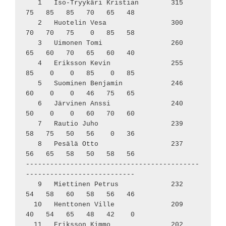
   1   Iso-Tryykäri Kristian        315    
75   85   85   70   65   48

   2   Huotelin Vesa                300    
70   70   75    0   85   58

   3   Uimonen Tomi                 260    
65   60   70   65   60   40

   4   Eriksson Kevin               255    
85    0    0   85    0   85

   5   Suominen Benjamin            246    
60    0    0   46   75   65

   6   Järvinen Anssi               240    
50    0    0   60   70   60

   7   Rautio Juho                  239    
58   75   50   56    0   36

   8   Pesälä Otto                  237    
56   65   58   50   58   56

-------------------------------------------
---------------------------

   9   Miettinen Petrus             232    
54   58   60   58   56   46

  10   Henttonen Ville              209    
40   54   65   48   42    0

  11   Eriksson Kimmo               202     