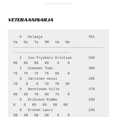
VETERAANISARJA
   #   Pelaaja                      Yht    
Va   Ou   Ta   SM   Va   Na

-------------------------------------------
---------------------------

   1   Iso-Tryykäri Kristian        340    
85   85   85   85    0    0

   2   Uimonen Tomi                 300    
75   75   75   75   65    0

   3   Järvinen Anssi               295    
70    0    0   70   70   85

   4   Henttonen Ville              270    
56   65   70   60   75    0

   5   Eriksson Kimmo               240     
0    0   65   65   50   60

   6   Eronen Lauri                 230    
58   58   58   56    0    0
