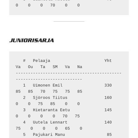
JUNIORISARJA
   #   Pelaaja                      Yht    
Va   Ou   Ta   SM   Va   Na

-------------------------------------------
---------------------------

   1   Uimonen Emil                 330    
85   85   70   75   75   85

   2   Sjöroos Tiitus               160     
0    0   75   85    0    0

   3   Hietaranta Eetu              145     
0    0    0    0   70   75

   4   Uutela Lennart               140    
75    0    0    0   65    0

   5   Pajukari Manu                 85     