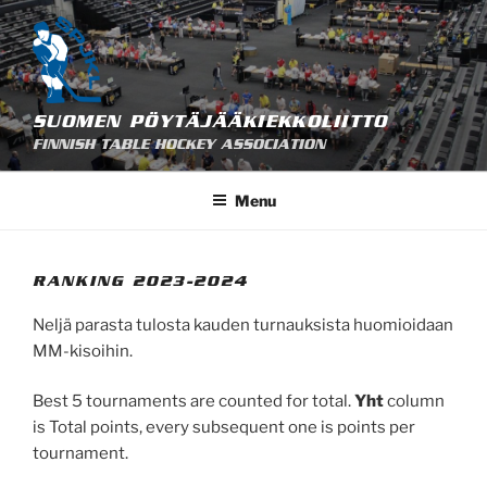
Skip
to
content
SUOMEN PÖYTÄJÄÄKIEKKOLIITTO
FINNISH TABLE HOCKEY ASSOCIATION
Menu
RANKING 2023-2024
Neljä parasta tulosta kauden turnauksista huomioidaan
MM-kisoihin.
Best 5 tournaments are counted for total.
Yht
column
is Total points, every subsequent one is points per
tournament.