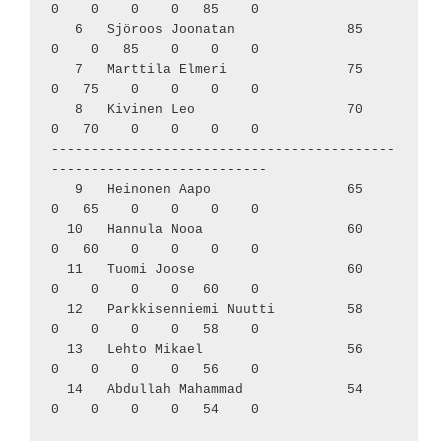
0    0    0    0   85    0

   6   Sjöroos Joonatan              85     
0    0   85    0    0    0

   7   Marttila Elmeri               75     
0   75    0    0    0    0

   8   Kivinen Leo                   70     
0   70    0    0    0    0

-------------------------------------------
---------------------------

   9   Heinonen Aapo                 65     
0   65    0    0    0    0

  10   Hannula Nooa                  60     
0   60    0    0    0    0

  11   Tuomi Joose                   60     
0    0    0    0   60    0

  12   Parkkisenniemi Nuutti         58     
0    0    0    0   58    0

  13   Lehto Mikael                  56     
0    0    0    0   56    0

  14   Abdullah Mahammad             54     