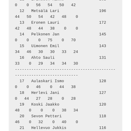
0    0   56   54   50   42

  12   Metsälä Lari                 196    
44   50   54   42   48    0

  13   Eronen Lauri                 172    
42   48   44   38    0    0

  14   Pelkonen Jan                 145     
0    0    0   75    0   70

  15   Uimonen Emil                 143    
34   46   30   30   33   24

  16   Ahto Sauli                   131    
33    0   29   34   34   30

-------------------------------------------
---------------------------

  17   Aulaskari Ismo               128     
0    0   46    0   44   38

  18   Herlevi Jani                 127     
0   44   27   28    0   28

  19   Koski Jaakko                 120    
48    0    0    0   38   34

  20   Sevon Petteri                118    
46    0   32    0   40    0

  21   Hellevuo Jukkis              116    