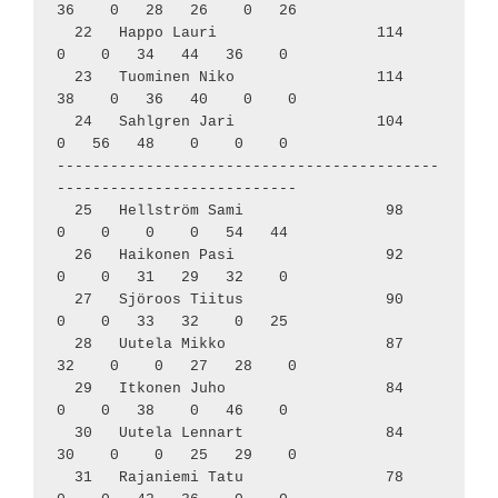
36    0   28   26    0   26

  22   Happo Lauri                  114     
0    0   34   44   36    0

  23   Tuominen Niko                114    
38    0   36   40    0    0

  24   Sahlgren Jari                104     
0   56   48    0    0    0

-------------------------------------------
---------------------------

  25   Hellström Sami                98     
0    0    0    0   54   44

  26   Haikonen Pasi                 92     
0    0   31   29   32    0

  27   Sjöroos Tiitus                90     
0    0   33   32    0   25

  28   Uutela Mikko                  87    
32    0    0   27   28    0

  29   Itkonen Juho                  84     
0    0   38    0   46    0

  30   Uutela Lennart                84    
30    0    0   25   29    0

  31   Rajaniemi Tatu                78     