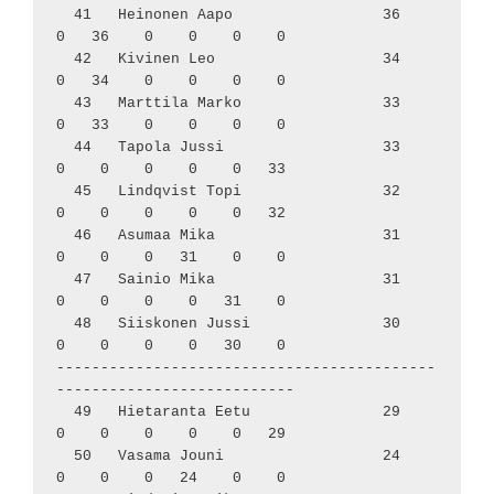
  41   Heinonen Aapo                 36     
0   36    0    0    0    0

  42   Kivinen Leo                   34     
0   34    0    0    0    0

  43   Marttila Marko                33     
0   33    0    0    0    0

  44   Tapola Jussi                  33     
0    0    0    0    0   33

  45   Lindqvist Topi                32     
0    0    0    0    0   32

  46   Asumaa Mika                   31     
0    0    0   31    0    0

  47   Sainio Mika                   31     
0    0    0    0   31    0

  48   Siiskonen Jussi               30     
0    0    0    0   30    0

-------------------------------------------
---------------------------

  49   Hietaranta Eetu               29     
0    0    0    0    0   29

  50   Vasama Jouni                  24     
0    0    0   24    0    0
