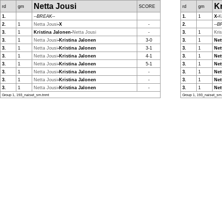
Netta Jousi
Kr
rd
gm
SCORE
rd
gm
1.
--BREAK--
1.
1
X-
K
2.
1
Netta Jousi
-X
-
2.
--B
3.
1
Kristina Jalonen-
Netta Jousi
-
3.
1
Kri
3.
1
Netta Jousi
-Kristina Jalonen
3-0
3.
1
Net
3.
1
Netta Jousi
-Kristina Jalonen
3-1
3.
1
Net
3.
1
Netta Jousi
-Kristina Jalonen
4-1
3.
1
Net
3.
1
Netta Jousi
-Kristina Jalonen
5-1
3.
1
Net
3.
1
Netta Jousi
-Kristina Jalonen
-
3.
1
Net
3.
1
Netta Jousi
-Kristina Jalonen
-
3.
1
Net
3.
1
Netta Jousi
-Kristina Jalonen
-
3.
1
Net
Group 1, 193_naiset_sm.tnmt
Group 1, 193_naiset_sm