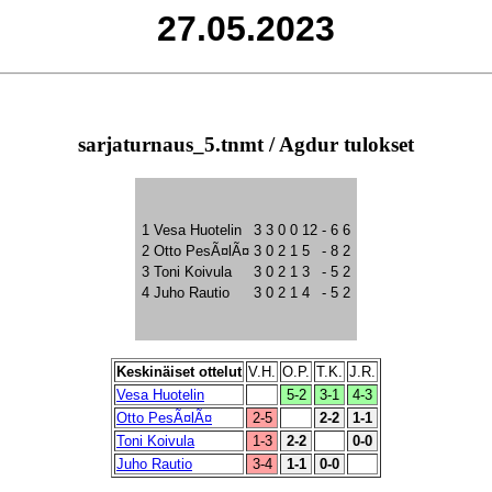
27.05.2023
sarjaturnaus_5.tnmt / Agdur tulokset
1
Vesa Huotelin
3
3
0
0
12
-
6
6
2
Otto PesÃ¤lÃ¤
3
0
2
1
5
-
8
2
3
Toni Koivula
3
0
2
1
3
-
5
2
4
Juho Rautio
3
0
2
1
4
-
5
2
Keskinäiset ottelut
V.H.
O.P.
T.K.
J.R.
Vesa Huotelin
5-2
3-1
4-3
Otto PesÃ¤lÃ¤
2-5
2-2
1-1
Toni Koivula
1-3
2-2
0-0
Juho Rautio
3-4
1-1
0-0